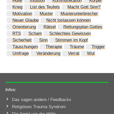
Hölle
Intuition
Kommunikation
Körper
Krieg
List des Teufels
Macht Gott Sinn?
Motivation
Muster
Musterunterbrecher
Neuer Glaube
Nicht loslassen können
Orientierung
Rätsel
Rettungsplan Gottes
RTS
Scham
Schlechtes Gewissen
Sicherheit
Sinn
Stimmen im Kopf
Täuschungen
Therapie
Träume
Trigger
Umfrage
Veränderung
Verrat
Wut
Infos
:
Das sagen andere / Feedbacks
Religiöses Trauma Syndrom
Die Angst vor der Hölle