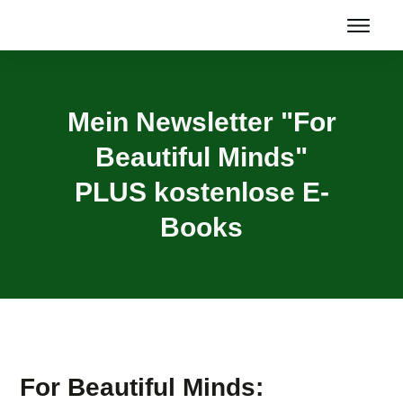
Home
Über mich
Mein Newsletter "For
Beautiful Minds"
Blog & YouTube
PLUS kostenlose
E-
Themen
Books
Gratis
Angebote
For Beautiful Minds: